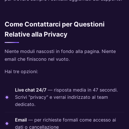
Come Contattarci per Questioni
Relative alla Privacy
Niente moduli nascosti in fondo alla pagina. Niente
email che finiscono nel vuoto.
Hai tre opzioni:
Live chat 24/7
— risposta media in 47 secondi.
Scrivi "privacy" e verrai indirizzato al team
dedicato.
Email
— per richieste formali come accesso ai
dati o cancellazione