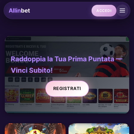
Allin
bet
ACCEDI
Raddoppia la Tua Prima Puntata —
Vinci Subito!
REGISTRATI