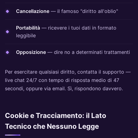
Cancellazione
— il famoso "diritto all'oblio"
Portabilità
— ricevere i tuoi dati in formato
leggibile
Opposizione
— dire no a determinati trattamenti
Per esercitare qualsiasi diritto, contatta il supporto —
live chat 24/7 con tempo di risposta medio di 47
secondi, oppure via email. Sì, rispondono davvero.
Cookie e Tracciamento: il Lato
Tecnico che Nessuno Legge