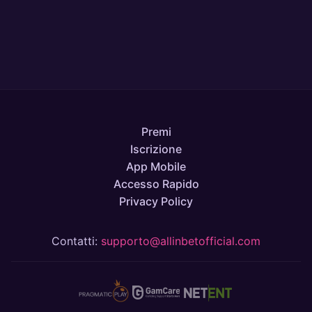
l'area personale in qualsiasi momento. Dopo tale
periodo, i dati vengono eliminati
automaticamente dai server attivi e spostati in
archivi offline inaccessibili.
Premi
Iscrizione
App Mobile
Accesso Rapido
Privacy Policy
Contatti:
supporto@allinbetofficial.com