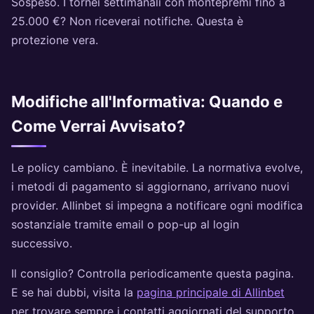
Sospeso. I tornei settimanali con montepremi fino a
25.000 €? Non riceverai notifiche. Questa è
protezione vera.
Modifiche all'Informativa: Quando e
Come Verrai Avvisato?
Le policy cambiano. È inevitabile. La normativa evolve,
i metodi di pagamento si aggiornano, arrivano nuovi
provider. Allinbet si impegna a notificare ogni modifica
sostanziale tramite email o pop-up al login
successivo.
Il consiglio? Controlla periodicamente questa pagina.
E se hai dubbi, visita la
pagina principale di Allinbet
per trovare sempre i contatti aggiornati del supporto.