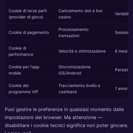
Cookie di terze parti
Caricamento slot e live
Variabile
(provider di gioco)
casino
Processamento
Cookie di pagamento
Sessione
transazioni
Cookie di
Velocità e ottimizzazione
6 mesi
performance
Cookie per l'app
Sincronizzazione
Persisten
mobile
iOS/Android
Cookie del
Tracciamento livello e
1 anno
programma VIP
cashback
Puoi gestire le preferenze in qualsiasi momento dalle
impostazioni del browser. Ma attenzione —
disabilitare i cookie tecnici significa non poter giocare.