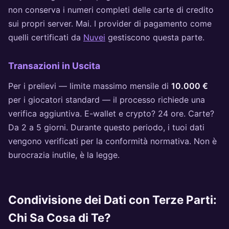
non conserva i numeri completi delle carte di credito
sui propri server. Mai. I provider di pagamento come
quelli certificati da
Nuvei
gestiscono questa parte.
Transazioni in Uscita
Per i prelievi — limite massimo mensile di
10.000 €
per i giocatori standard — il processo richiede una
verifica aggiuntiva. E-wallet e crypto? 24 ore. Carte?
Da 2 a 5 giorni. Durante questo periodo, i tuoi dati
vengono verificati per la conformità normativa. Non è
burocrazia inutile, è la legge.
Condivisione dei Dati con Terze Parti:
Chi Sa Cosa di Te?