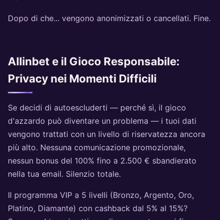
Dopo di che... vengono anonimizzati o cancellati. Fine.
Allinbet e il Gioco Responsabile:
Privacy nei Momenti Difficili
Se decidi di autoescluderti — perché sì, il gioco
d'azzardo può diventare un problema — i tuoi dati
vengono trattati con un livello di riservatezza ancora
più alto. Nessuna comunicazione promozionale,
nessun bonus del 100% fino a 2.500 € sbandierato
nella tua email. Silenzio totale.
Il programma VIP a 5 livelli (Bronzo, Argento, Oro,
Platino, Diamante) con cashback dal 5% al 15%?