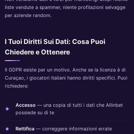
liste vendute a spammer, niente profilazioni selvagge
per aziende random.
I Tuoi Diritti Sui Dati: Cosa Puoi
Chiedere e Ottenere
Il GDPR esiste per un motivo. Anche se la licenza è di
Curaçao, i giocatori italiani hanno diritti specifici. Puoi
richiedere:
Accesso
— una copia di tutti i dati che Allinbet
possiede su di te
Rettifica
— correggere informazioni errate