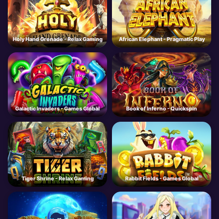
Holy Hand Grenade - Relax Gaming
African Elephant - Pragmatic Play
Galactic Invaders - Games Global
Book of Inferno - Quickspin
Tiger Shrine - Relax Gaming
Rabbit Fields - Games Global