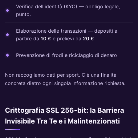
Verifica dell'identità (KYC) — obbligo legale,
punto.
Elaborazione delle transazioni — depositi a
partire da
10 €
e prelievi da
20 €
Prevenzione di frodi e riciclaggio di denaro
Non raccogliamo dati per sport. C'è una finalità
concreta dietro ogni singola informazione richiesta.
Crittografia SSL 256-bit: la Barriera
Invisibile Tra Te e i Malintenzionati