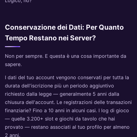
Logico, no?
Conservazione dei Dati: Per Quanto
Tempo Restano nei Server?
Non per sempre. E questa è una cosa importante da
sapere.
I dati del tuo account vengono conservati per tutta la
durata dell'iscrizione più un periodo aggiuntivo
richiesto dalla legge — generalmente 5 anni dalla
chiusura dell'account. Le registrazioni delle transazioni
finanziarie? Fino a 10 anni in alcuni casi. I log di gioco
— quelle 3.200+ slot e giochi da tavolo che hai
provato — restano associati al tuo profilo per almeno
2 anni.